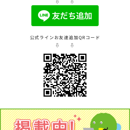
⇩ ⇩
公式ラインお友達追加QRコード
⇩ ⇩