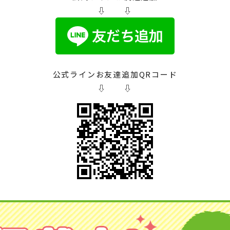
また、作業も終始丁寧かつ迅速に進
⇩ ⇩
めてくださり、心より感謝しており
ます。
公式ラインお友達追加QRコード
⇩ ⇩