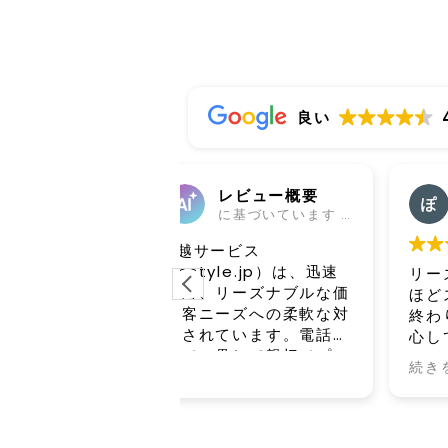
良い
レビュー概要
めぽ
に基づいています 118 レビュー
6 日 前
サービス
style.jp）は、迅速
リーズナブルな価格で、作業も
、リーズナブルな価
ほどスピーディーであっという
ニーズへの柔軟な対
終わりました。対応も終始丁寧
れています。電話対
心してお任せできました。この
一貫して親切でプロ
の中、作業していただき本当に
続きを読む
なサービスが提供さ
しています。また機会があれば
が満足し、リピート
お願いしたいです！
れています。