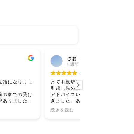
さお（さくら）
山下陽香
1 週間 前
1 週間 前
ても親切にしてくださりました。
荷物も運んでもらう
越し先の部品が足りなかった時に
えました！
ドバイスいただいてすぐに対応で
ました。ありがとうございまし
！
を読む