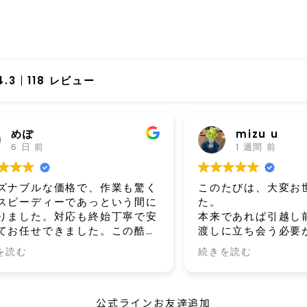
4.3
118 レビュー
mizu u
1 週間 前
驚く
このたびは、大変お世話になりまし
と
間に
た。
引
で安
本来であれば引越し前の家での受け
ア
酷暑
渡しに立ち会う必要がありました
き
感謝
が、家族の都合で立ち会いが難しい
た
続きを読む
続き
ぜひ
状況だったところ、柔軟にご対応い
ただき、本当にありがとうございま
した。
公式ラインお友達追加